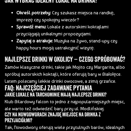
JAK WYBRAĆ IDEALNY LOKAL NA DRINKA?
Określ potrzeby:
Czy szukasz miejsca na randkę,
imprezę czy spokojny wieczór?
Sprawdź menu:
Lokale z autorskimi koktajlami
przyciągają unikalnymi propozycjami.
Zapytaj o atrakcje:
Muzyka na żywo, stand-upy czy
happy hours mogą uatrakcyjnić wizytę.
NAJLEPSZE DRINKI W OKOLICY – CZEGO SPRÓBOWAĆ?
Zamów klasyczne drinki, takie jak Mojito czy Margarita, albo
spróbuj autorskich koktajli, które oferują bary w Białołęce.
Latem polecamy lekkie drinki owocowe, a zimą grzańce.
FAQ: NAJCZĘŚCIEJ ZADAWANE PYTANIA
JAKIE LOKALE NA TARCHOMINIE MAJĄ NAJLEPSZE DRINKI?
Klub Bilardowy Falcon to jedno z najpopularniejszych miejsc,
ale warto też odwiedzić bary przy ul. Modlińskiej.
CZY NA NOWODWORACH ZNAJDĘ MIEJSCE NA DRINKA Z
PRZYJACIÓŁMI?
Tak, Nowodwory oferują wiele przytulnych barów, idealnych